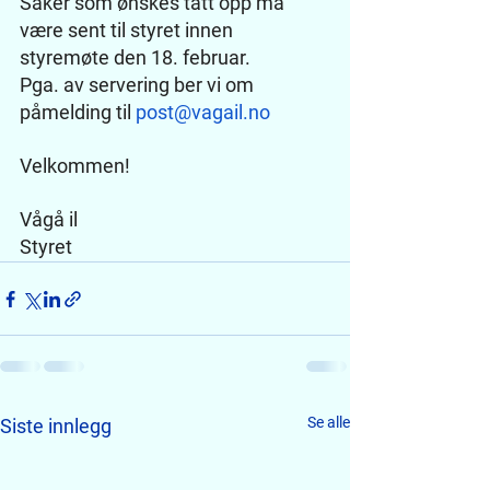
Saker som ønskes tatt opp må 
være sent til styret innen 
styremøte den 18. februar.
Pga. av servering ber vi om 
påmelding til 
post@vagail.no
Velkommen!
Vågå il
Styret
Se alle
Siste innlegg