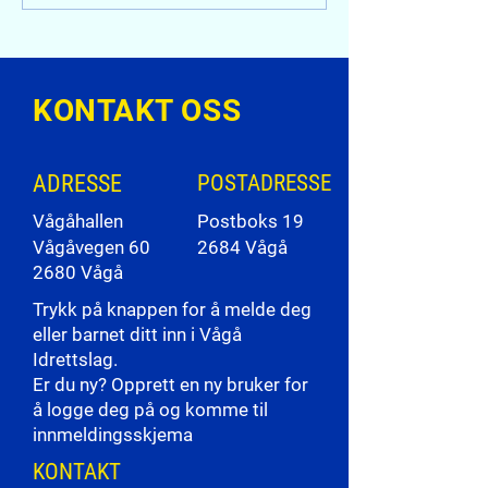
juli - 4. juli
ønsker å ta en (elle
flere vakter). Dug
gir
KONTAKT OSS
ADRESSE
POSTADRESSE
Vågåhallen
Postboks 19
Vågåvegen 60
2684 Vågå
2680 Vågå
Trykk på knappen for å melde deg
eller barnet ditt inn i Vågå
Idrettslag.
Er du ny? Opprett en ny bruker for
å logge deg på og komme til
innmeldingsskjema
KONTAKT