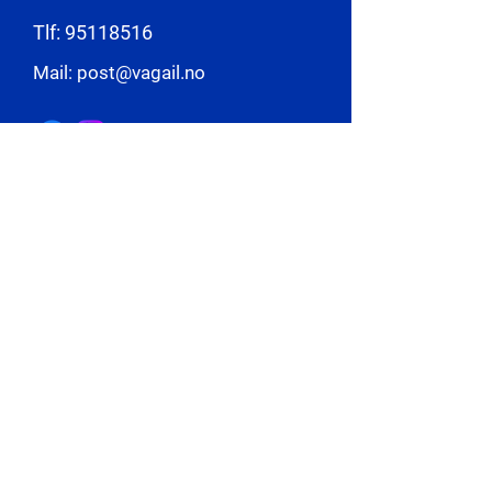
Tlf:
95118516
Mail: post@vagail.no
BLI MEDLEM NÅ
Personvernerklæring
BLI MEDLEM