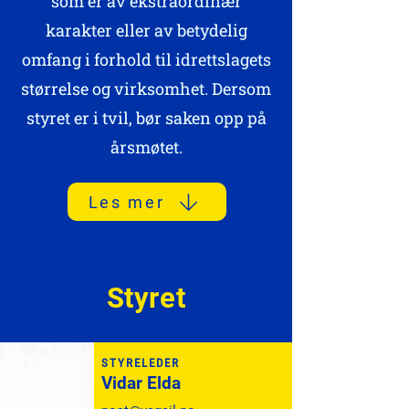
som er av ekstraordinær
karakter eller av betydelig
omfang i forhold til idrettslagets
størrelse og virksomhet. Dersom
styret er i tvil, bør saken opp på
årsmøtet.
Les mer
Styret
STYRELEDER
Vidar Elda