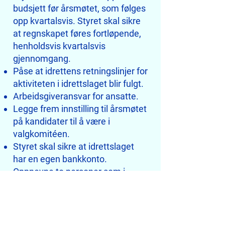
budsjett før årsmøtet, som følges
opp kvartalsvis. Styret skal sikre
at regnskapet føres fortløpende,
henholdsvis kvartalsvis
gjennomgang.
Påse at idrettens retningslinjer for
aktiviteten i idrettslaget blir fulgt.
Arbeidsgiveransvar for ansatte.
Legge frem innstilling til årsmøtet
på kandidater til å være i
valgkomitéen.
Styret skal sikre at idrettslaget
har en egen bankkonto.
Oppnevne to personer som i
fellesskap skal disponere
idrettslagets konti, altså at alle
utbetalinger krever to signaturer.
Sørge for at idrettslaget er dekket