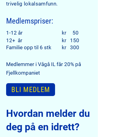
trivelig lokalsamfunn.
Medlemspriser:
1
-12 år
kr 50
12+ år
kr 150
Familie opp til 6 stk
kr 300
M
edlemmer i Vågå IL får 20% på
Fjellkompaniet
BLI MEDLEM
Hvordan melder du
deg på en idrett?